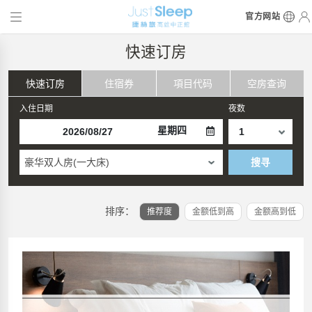
官方网站
快速订房
快速订房
住宿券
項目代码
空房查询
入住日期
夜数
星期四
豪华双人房(一大床)
搜寻
排序：
推荐度
金额低到高
金额高到低