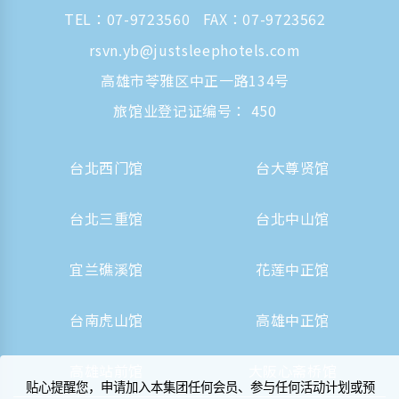
TEL：
07-9723560
FAX：07-9723562
rsvn.yb@justsleephotels.com
高雄市苓雅区中正一路134号
旅馆业登记证编号： 450
台北西门馆
台大尊贤馆
台北三重馆
台北中山馆
宜兰礁溪馆
花莲中正馆
台南虎山馆
高雄中正馆
高雄站前馆
大阪心斋桥馆
贴心提醒您，申请加入本集团任何会员、参与任何活动计划或预