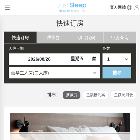
官方网站
快速订房
快速订房
住宿券
項目代码
空房查询
入住日期
夜数
星期五
豪华三人房(二大床)
搜寻
排序：
推荐度
金额低到高
金额高到低