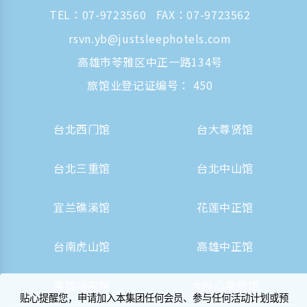
TEL：
07-9723560
FAX：07-9723562
rsvn.yb@justsleephotels.com
高雄市苓雅区中正一路134号
旅馆业登记证编号： 450
台北西门馆
台大尊贤馆
台北三重馆
台北中山馆
宜兰礁溪馆
花莲中正馆
台南虎山馆
高雄中正馆
高雄站前馆
大阪心斋桥馆
贴心提醒您，申请加入本集团任何会员、参与任何活动计划或预