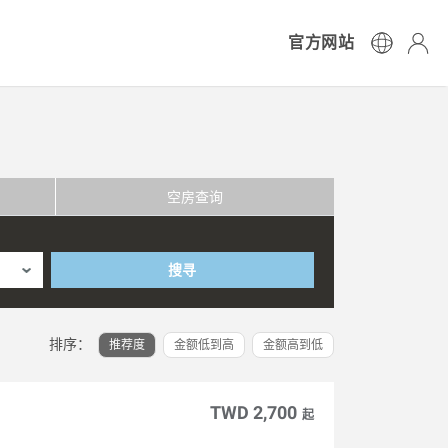
官方网站
空房查询
搜寻
排序：
推荐度
金额低到高
金额高到低
TWD 2,700
起