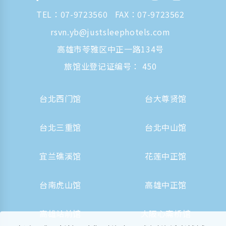
TEL：
07-9723560
FAX：07-9723562
rsvn.yb@justsleephotels.com
高雄市苓雅区中正一路134号
旅馆业登记证编号： 450
台北西门馆
台大尊贤馆
台北三重馆
台北中山馆
宜兰礁溪馆
花莲中正馆
台南虎山馆
高雄中正馆
高雄站前馆
大阪心斋桥馆