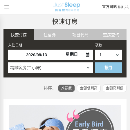
官方网站
快速订房
快速订房
住宿券
項目代码
空房查询
入住日期
夜数
星期日
精緻客房(二小床)
搜寻
排序：
推荐度
金额低到高
金额高到低