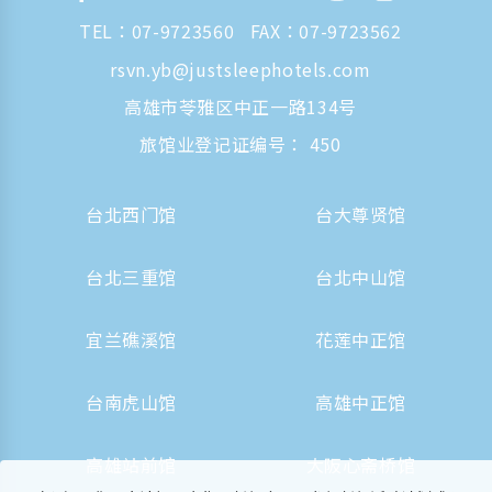
TEL：
07-9723560
FAX：07-9723562
rsvn.yb@justsleephotels.com
高雄市苓雅区中正一路134号
旅馆业登记证编号： 450
台北西门馆
台大尊贤馆
台北三重馆
台北中山馆
宜兰礁溪馆
花莲中正馆
台南虎山馆
高雄中正馆
高雄站前馆
大阪心斋桥馆