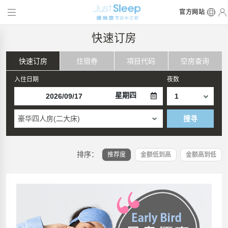
官方网站
快速订房
快速订房
住宿券
項目代码
空房查询
入住日期
夜数
星期四
豪华四人房(二大床)
搜寻
排序：
推荐度
金额低到高
金额高到低