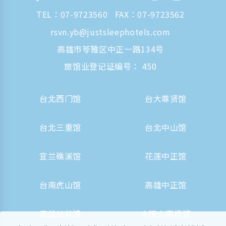
TEL：
07-9723560
FAX：07-9723562
rsvn.yb@justsleephotels.com
高雄市苓雅区中正一路134号
旅馆业登记证编号： 450
台北西门馆
台大尊贤馆
台北三重馆
台北中山馆
宜兰礁溪馆
花莲中正馆
台南虎山馆
高雄中正馆
高雄站前馆
大阪心斋桥馆