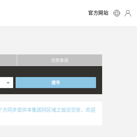
官方网站
空房查询
搜寻
下方同步提供本集团同区域之饭店空房，欢迎