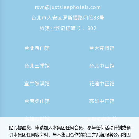
rsvn@justsleephotels.com
台北市大安区罗斯福路四段83号
旅馆业登记证编号： 802
台北西门馆
台大尊贤馆
台北三重馆
台北中山馆
宜兰礁溪馆
花莲中正馆
台南虎山馆
高雄中正馆
高雄站前馆
大阪心斋桥馆
贴心提醒您，申请加入本集团任何会员、参与任何活动计划或预
订本集团任何客房时，与本集团合作的第三方系统服务公司将因