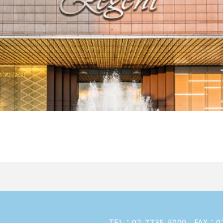
TEL：
02-7735-5000
FAX：02