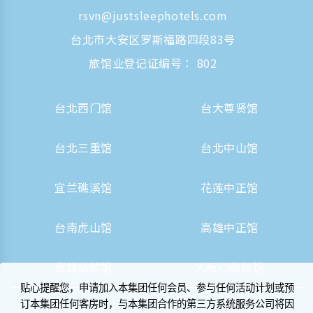
rsvn@justsleephotels.com
台北市大安区罗斯福路四段83号
旅馆业登记证编号： 802
台北西门馆
台大尊贤馆
台北三重馆
台北中山馆
宜兰礁溪馆
花莲中正馆
台南虎山馆
高雄中正馆
高雄站前馆
大阪心斋桥馆
贴心提醒您，申请加入本集团任何会员、参与任何活动计划或预
订本集团任何客房时，与本集团合作的第三方系统服务公司将因