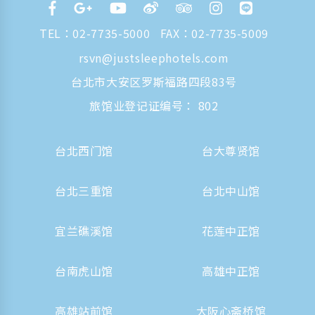
TEL：
02-7735-5000
FAX：02-7735-5009
rsvn@justsleephotels.com
台北市大安区罗斯福路四段83号
旅馆业登记证编号： 802
台北西门馆
台大尊贤馆
台北三重馆
台北中山馆
宜兰礁溪馆
花莲中正馆
台南虎山馆
高雄中正馆
高雄站前馆
大阪心斋桥馆