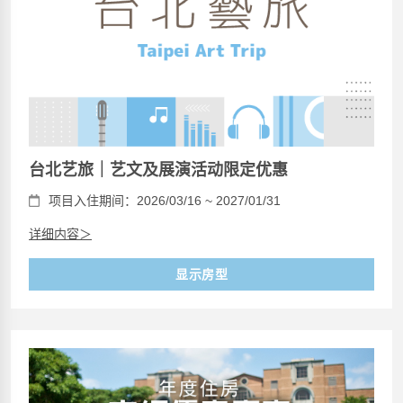
台北艺旅｜艺文及展演活动限定优惠
项目入住期间：2026/03/16 ~ 2027/01/31
详细内容＞
显示房型