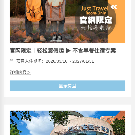
官网限定｜轻松渡假趣 ▶ 不含早餐住宿专案
项目入住期间：2026/03/16 ~ 2027/01/31
详细内容＞
显示房型