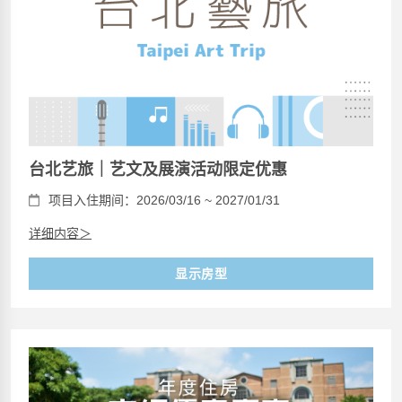
台北艺旅｜艺文及展演活动限定优惠
项目入住期间：2026/03/16 ~ 2027/01/31
详细内容＞
显示房型