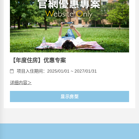
【年度住房】优惠专案
项目入住期间：2025/01/01 ~ 2027/01/31
详细内容＞
显示房型