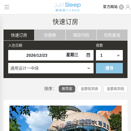
官方网站
快速订房
快速订房
住宿券
項目代码
空房查询
入住日期
夜数
星期三
通用设计一中床
搜寻
排序：
推荐度
金额低到高
金额高到低