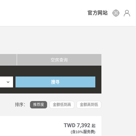
官方网站
空房查询
搜寻
排序：
推荐度
金额低到高
金额高到低
TWD 7,392
起
(含10%服务费)