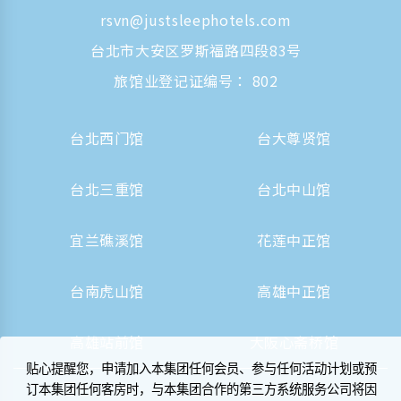
rsvn@justsleephotels.com
台北市大安区罗斯福路四段83号
旅馆业登记证编号： 802
台北西门馆
台大尊贤馆
台北三重馆
台北中山馆
宜兰礁溪馆
花莲中正馆
台南虎山馆
高雄中正馆
高雄站前馆
大阪心斋桥馆
贴心提醒您，申请加入本集团任何会员、参与任何活动计划或预
订本集团任何客房时，与本集团合作的第三方系统服务公司将因