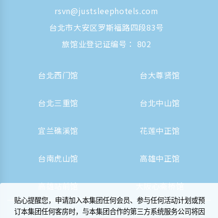
rsvn@justsleephotels.com
台北市大安区罗斯福路四段83号
旅馆业登记证编号： 802
台北西门馆
台大尊贤馆
台北三重馆
台北中山馆
宜兰礁溪馆
花莲中正馆
台南虎山馆
高雄中正馆
高雄站前馆
大阪心斋桥馆
贴心提醒您，申请加入本集团任何会员、参与任何活动计划或预
订本集团任何客房时，与本集团合作的第三方系统服务公司将因