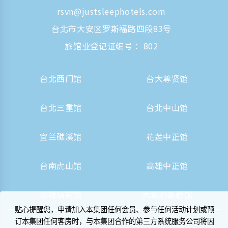
rsvn@justsleephotels.com
台北市大安区罗斯福路四段83号
旅馆业登记证编号： 802
台北西门馆
台大尊贤馆
台北三重馆
台北中山馆
宜兰礁溪馆
花莲中正馆
台南虎山馆
高雄中正馆
高雄站前馆
大阪心斋桥馆
贴心提醒您，申请加入本集团任何会员、参与任何活动计划或预
订本集团任何客房时，与本集团合作的第三方系统服务公司将因