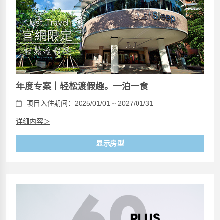
年度专案｜轻松渡假趣。一泊一食
项目入住期间：2025/01/01 ~ 2027/01/31
详细内容＞
显示房型