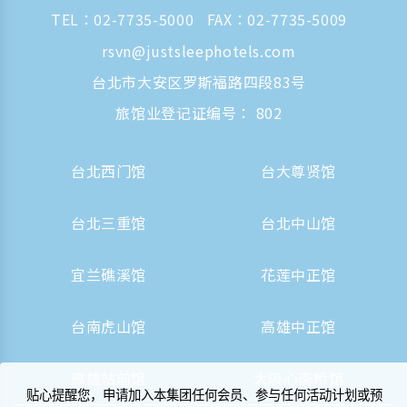
TEL：
02-7735-5000
FAX：02-7735-5009
rsvn@justsleephotels.com
台北市大安区罗斯福路四段83号
旅馆业登记证编号： 802
台北西门馆
台大尊贤馆
台北三重馆
台北中山馆
宜兰礁溪馆
花莲中正馆
台南虎山馆
高雄中正馆
高雄站前馆
大阪心斋桥馆
贴心提醒您，申请加入本集团任何会员、参与任何活动计划或预