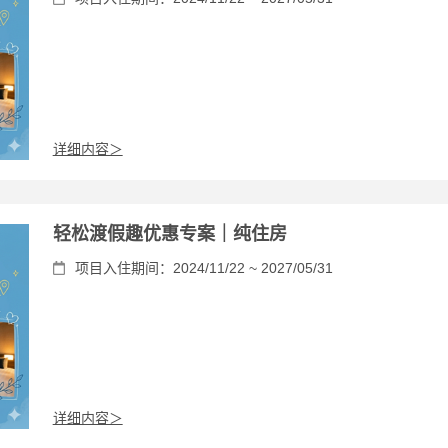
详细内容＞
轻松渡假趣优惠专案｜纯住房
项目入住期间：2024/11/22 ~ 2027/05/31
详细内容＞