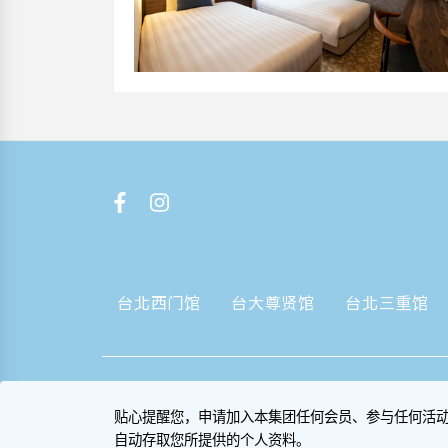
台北西门馆
台大尊贤馆
台北三重馆
贴心提醒您，申请加入本集团任何会员、参与任何活
自动存取您所提供的个人资料。