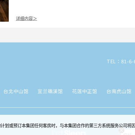
详细内容＞
TEL：
81-6-
台北中山馆
宜兰礁溪馆
花莲中正馆
台南虎山馆
动计划或预订本集团任何客房时，与本集团合作的第三方系统服务公司将