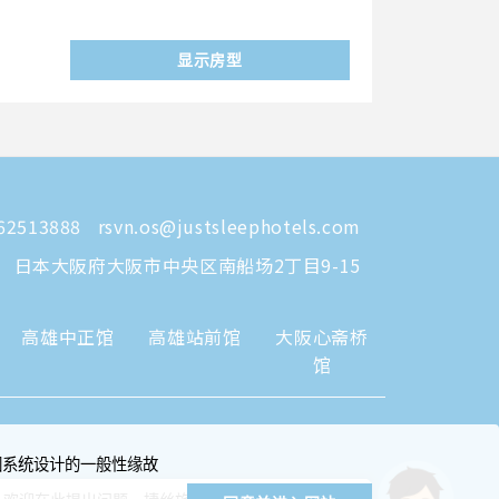
显示房型
62513888
rsvn.os@justsleephotels.com
日本大阪府大阪市中央区南船场2丁目9-15
高雄中正馆
高雄站前馆
大阪心斋桥
馆
因系统设计的一般性缘故