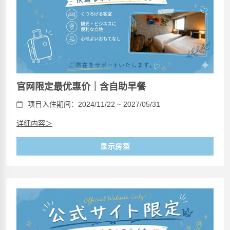
官网限定最优惠价｜含自助早餐
项目入住期间：2024/11/22 ~ 2027/05/31
详细内容＞
显示房型