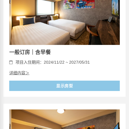
一般订房｜含早餐
项目入住期间：2024/11/22 ~ 2027/05/31
详细内容＞
显示房型