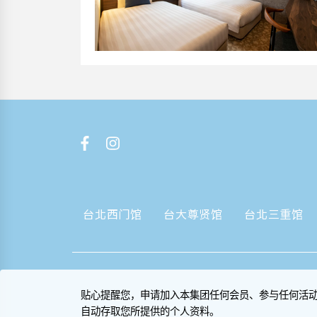
台北西门馆
台大尊贤馆
台北三重馆
贴心提醒您，申请加入本集团任何会员、参与任何活
自动存取您所提供的个人资料。