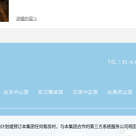
详细内容＞
TEL：
81-6-
台北中山馆
宜兰礁溪馆
花莲中正馆
台南虎山馆
动计划或预订本集团任何客房时，与本集团合作的第三方系统服务公司将