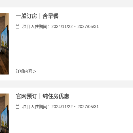
一般订房｜含早餐
项目入住期间：2024/11/22 ~ 2027/05/31
详细内容＞
官网预订｜纯住房优惠
项目入住期间：2024/11/22 ~ 2027/05/31