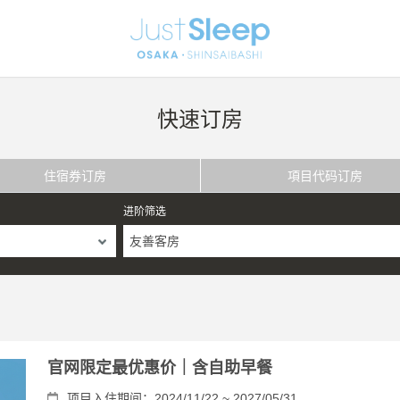
快速订房
住宿券订房
項目代码订房
进阶筛选
友善客房
官网限定最优惠价｜含自助早餐
项目入住期间：2024/11/22 ~ 2027/05/31