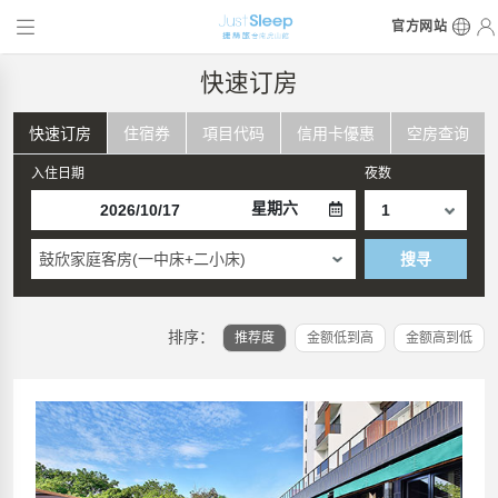
官方网站
快速订房
快速订房
住宿券
項目代码
信用卡優惠
空房查询
入住日期
夜数
星期六
鼓欣家庭客房(一中床+二小床)
搜寻
排序：
推荐度
金额低到高
金额高到低