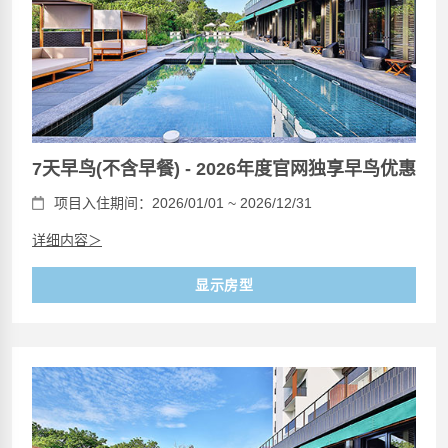
7天早鸟(不含早餐) - 2026年度官网独享早鸟优惠
项目入住期间：2026/01/01 ~ 2026/12/31
详细内容＞
显示房型