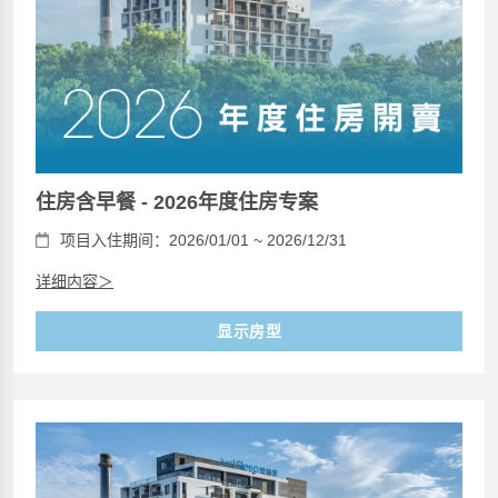
住房含早餐 - 2026年度住房专案
项目入住期间：2026/01/01 ~ 2026/12/31
详细内容＞
显示房型