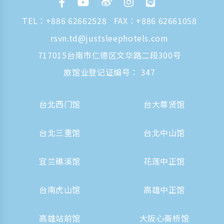
TEL：
+886 62662528
FAX：+886 62661058
rsvn.td@justsleephotels.com
717015台南市仁德区文华路二段300号
旅馆业登记证编号： 347
台北西门馆
台大尊贤馆
台北三重馆
台北中山馆
宜兰礁溪馆
花莲中正馆
台南虎山馆
高雄中正馆
高雄站前馆
大阪心斋桥馆