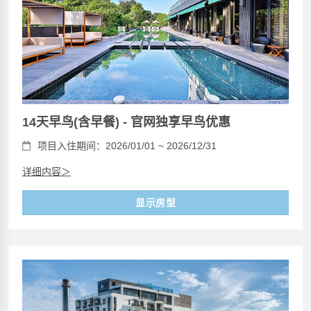
14天早鸟(含早餐) - 官网独享早鸟优惠
项目入住期间：2026/01/01 ~ 2026/12/31
详细内容＞
显示房型