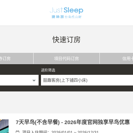
快速订房
券订房
項目代码订房
信用
进阶筛选
鼓趣客房(上下铺四小床)
7天早鸟(不含早餐) - 2026年度官网独享早鸟优惠
项目入住期间：2026/01/01 ~ 2026/12/31