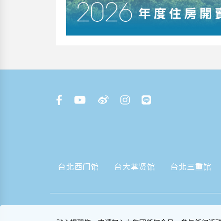
台北西门馆
台大尊贤馆
台北三重馆