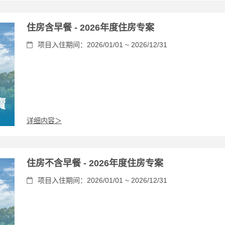
住房含早餐 - 2026年度住房专案
项目入住期间：2026/01/01 ~ 2026/12/31
详细内容＞
住房不含早餐 - 2026年度住房专案
项目入住期间：2026/01/01 ~ 2026/12/31