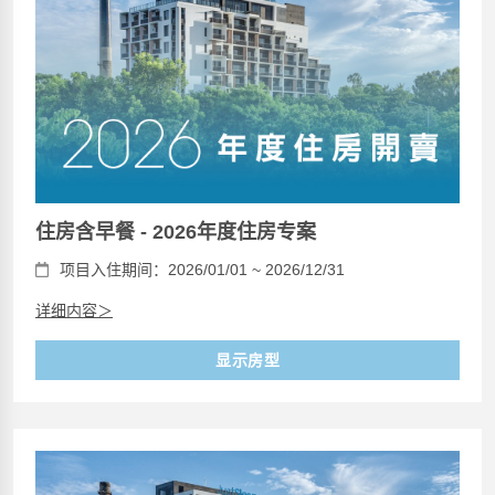
住房含早餐 - 2026年度住房专案
项目入住期间：2026/01/01 ~ 2026/12/31
详细内容＞
显示房型