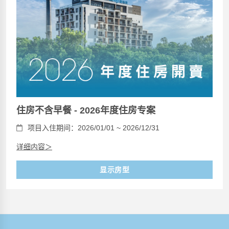
住房不含早餐 - 2026年度住房专案
项目入住期间：2026/01/01 ~ 2026/12/31
详细内容＞
显示房型