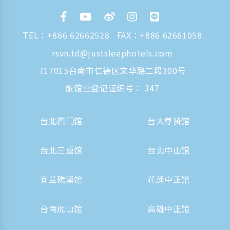
TEL：
+886 62662528
FAX：+886 62661058
rsvn.td@justsleephotels.com
717015台南市仁德区文华路二段300号
旅馆业登记证编号： 347
台北西门馆
台大尊贤馆
台北三重馆
台北中山馆
宜兰礁溪馆
花莲中正馆
台南虎山馆
高雄中正馆