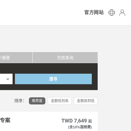
官方网站
卡優惠
空房查询
搜寻
排序：
推荐度
金额低到高
金额高到低
惠专案
TWD 7,649
起
(含10%服務費)