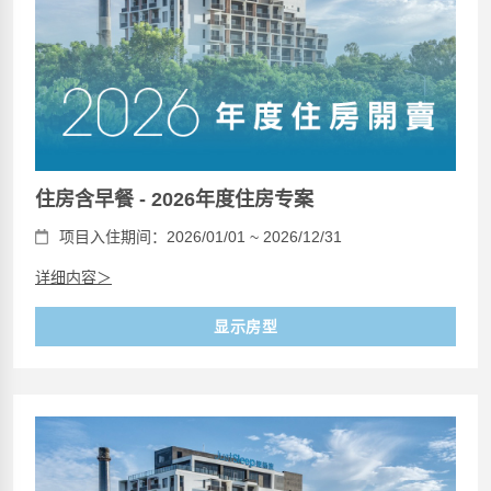
住房含早餐 - 2026年度住房专案
项目入住期间：2026/01/01 ~ 2026/12/31
详细内容＞
显示房型