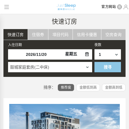
官方网站
快速订房
快速订房
住宿券
項目代码
信用卡優惠
空房查询
入住日期
夜数
星期五
鼓城家庭套房(二中床)
搜寻
排序：
推荐度
金额低到高
金额高到低