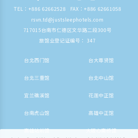
TEL：
+886 62662528
FAX：+886 62661058
rsvn.td@justsleephotels.com
717015台南市仁德区文华路二段300号
旅馆业登记证编号： 347
台北西门馆
台大尊贤馆
台北三重馆
台北中山馆
宜兰礁溪馆
花莲中正馆
台南虎山馆
高雄中正馆
高雄站前馆
大阪心斋桥馆