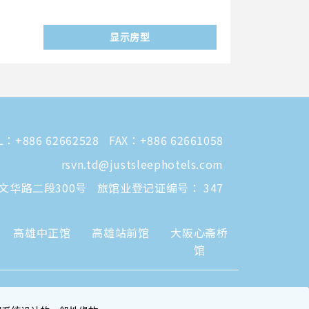
显示房型
L：
+886 62662528
FAX：+886 62661058
rsvn.td@justsleephotels.com
区文华路二段300号
旅馆业登记证编号： 347
高雄中正馆
高雄站前馆
大阪心斋桥
馆