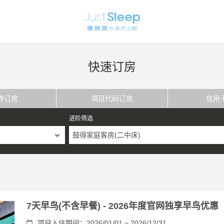
快速订房
券订房
項目代码订房
信用
进阶筛选
鼓得家庭客房(二中床)
7天早鸟(不含早餐) - 2026年度官网独享早鸟优惠
项目入住期间：2026/01/01 ~ 2026/12/31