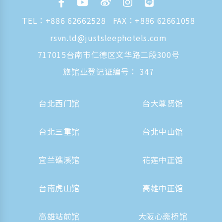
TEL：
+886 62662528
FAX：+886 62661058
rsvn.td@justsleephotels.com
717015台南市仁德区文华路二段300号
旅馆业登记证编号： 347
台北西门馆
台大尊贤馆
台北三重馆
台北中山馆
宜兰礁溪馆
花莲中正馆
台南虎山馆
高雄中正馆
高雄站前馆
大阪心斋桥馆