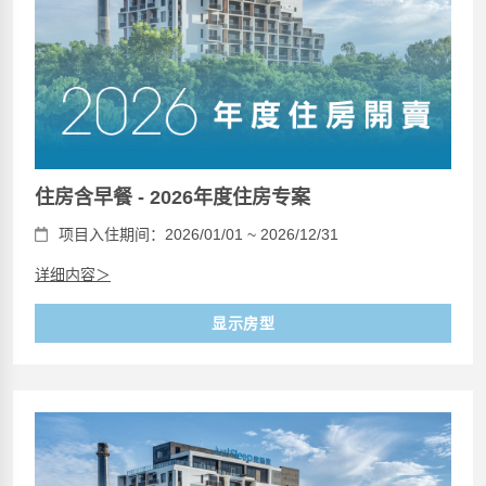
住房含早餐 - 2026年度住房专案
项目入住期间：2026/01/01 ~ 2026/12/31
详细内容＞
显示房型