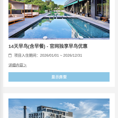
14天早鸟(含早餐) - 官网独享早鸟优惠
项目入住期间：2026/01/01 ~ 2026/12/31
详细内容＞
显示房型