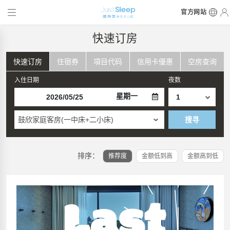
官方网站
快速订房
快速订房
住宿券
項目代码
信用卡優惠
空房查询
入住日期
夜数
星期一
鼓欣家庭客房(一中床+二小床)
搜寻
排序：
推荐度
金额低到高
金额高到低