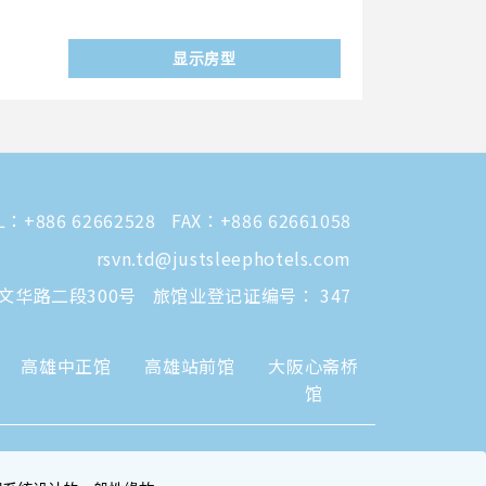
显示房型
L：
+886 62662528
FAX：+886 62661058
rsvn.td@justsleephotels.com
区文华路二段300号
旅馆业登记证编号： 347
高雄中正馆
高雄站前馆
大阪心斋桥
馆