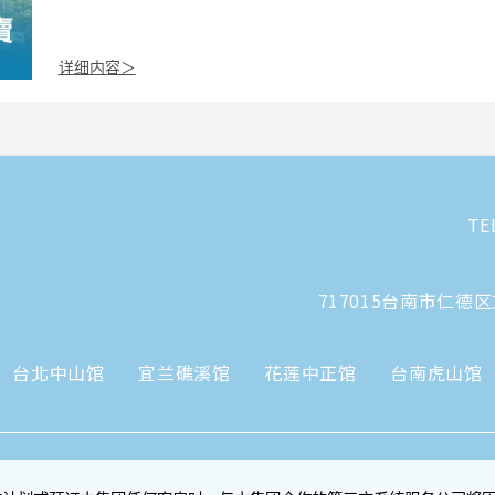
详细内容＞
TE
717015台南市仁德
台北中山馆
宜兰礁溪馆
花莲中正馆
台南虎山馆