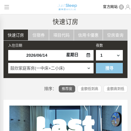
官方网站
快速订房
快速订房
住宿券
項目代码
信用卡優惠
空房查询
入住日期
夜数
星期日
鼓欣家庭客房(一中床+二小床)
搜寻
排序：
推荐度
金额低到高
金额高到低