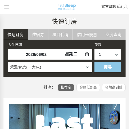
官方网站
快速订房
快速订房
住宿券
項目代码
信用卡優惠
空房查询
入住日期
夜数
星期二
禾雅套房(一大床)
搜寻
排序：
推荐度
金额低到高
金额高到低