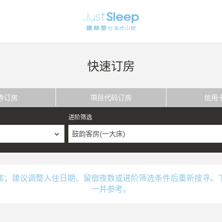
快速订房
券订房
項目代码订房
信用
进阶筛选
鼓韵客房(一大床)
案；建议调整入住日期、留宿夜数或进阶筛选条件后重新搜寻。
一并参考。