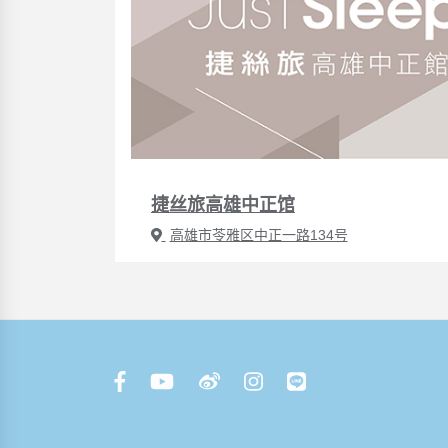
捷丝旅高雄中正馆
高雄市苓雅区中正一路134号