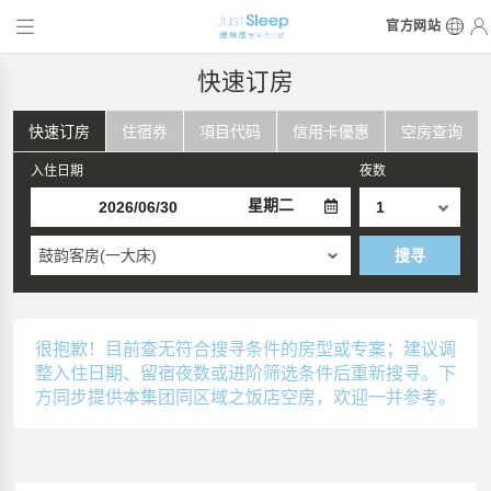
官方网站
快速订房
快速订房
住宿券
項目代码
信用卡優惠
空房查询
入住日期
夜数
星期二
鼓韵客房(一大床)
搜寻
很抱歉！目前查无符合搜寻条件的房型或专案；建议调
整入住日期、留宿夜数或进阶筛选条件后重新搜寻。下
方同步提供本集团同区域之饭店空房，欢迎一并参考。