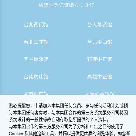
旅馆业登记证编号： 347
台北西门馆
台大尊贤馆
台北三重馆
台北中山馆
宜兰礁溪馆
花莲中正馆
台南虎山馆
高雄中正馆
高雄站前馆
大阪心斋桥馆
贴心提醒您，申请加入本集团任何会员、参与任何活动计划或预
订本集团任何客房时，与本集团合作的第三方系统服务公司将因
系统设计的一般性缘故自动存取您所提供的个人资料。
与本集团合作的第三方服务公司为了分析和广告之目的使用了
Cookies及其他追踪工具，并藉以提供更优质的浏览体验。如您想