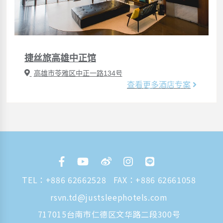
捷丝旅高雄中正馆
高雄市苓雅区中正一路134号
查看更多酒店专案
TEL：
+886 62662528
FAX：+886 62661058
rsvn.td@justsleephotels.com
717015台南市仁德区文华路二段300号