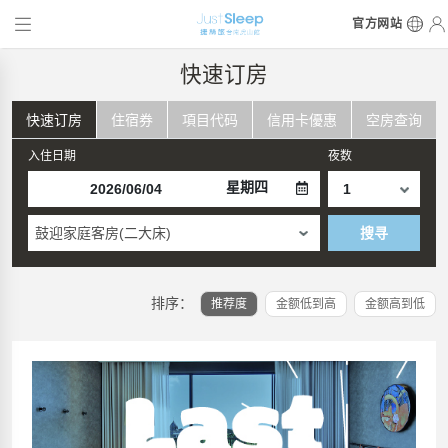
官方网站
快速订房
快速订房
住宿券
項目代码
信用卡優惠
空房查询
入住日期
夜数
星期四
鼓迎家庭客房(二大床)
搜寻
排序：
推荐度
金额低到高
金额高到低