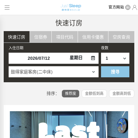
官方网站
快速订房
快速订房
住宿券
項目代码
信用卡優惠
空房查询
入住日期
夜数
星期日
鼓得家庭客房(二中床)
搜寻
排序：
推荐度
金额低到高
金额高到低