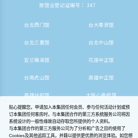
旅馆业登记证编号： 347
台北西门馆
台大尊贤馆
台北三重馆
台北中山馆
宜兰礁溪馆
花莲中正馆
台南虎山馆
高雄中正馆
高雄站前馆
大阪心斋桥馆
贴心提醒您，申请加入本集团任何会员、参与任何活动计划或预
订本集团任何客房时，与本集团合作的第三方系统服务公司将因
系统设计的一般性缘故自动存取您所提供的个人资料。
与本集团合作的第三方服务公司为了分析和广告之目的使用了
Cookies及其他追踪工具，并藉以提供更优质的浏览体验。如您想