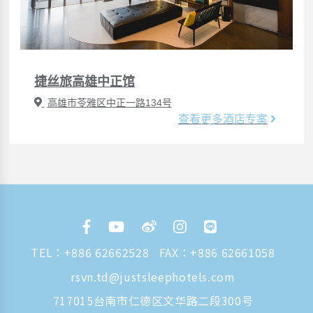
捷丝旅高雄中正馆
高雄市苓雅区中正一路134号
查看更多酒店专案
TEL：
+886 62662528
FAX：+886 62661058
rsvn.td@justsleephotels.com
717015台南市仁德区文华路二段300号