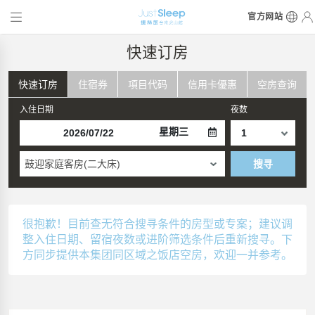
官方网站
快速订房
快速订房
住宿券
項目代码
信用卡優惠
空房查询
入住日期
夜数
星期三
鼓迎家庭客房(二大床)
搜寻
很抱歉！目前查无符合搜寻条件的房型或专案；建议调
整入住日期、留宿夜数或进阶筛选条件后重新搜寻。下
方同步提供本集团同区域之饭店空房，欢迎一并参考。