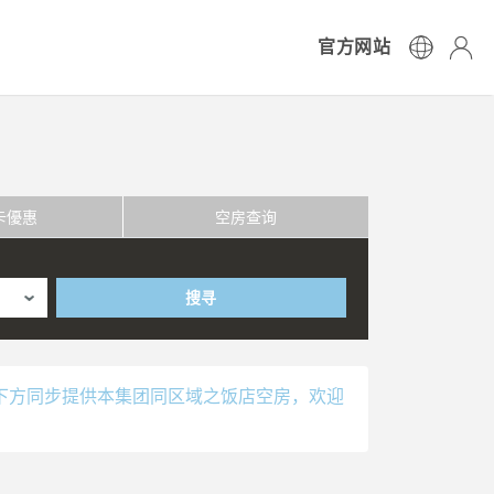
官方网站
卡優惠
空房查询
搜寻
下方同步提供本集团同区域之饭店空房，欢迎