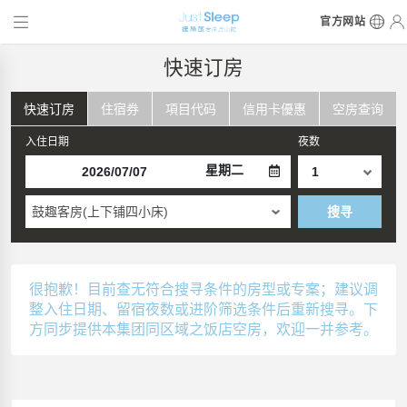
官方网站
快速订房
快速订房
住宿券
項目代码
信用卡優惠
空房查询
入住日期
夜数
星期二
鼓趣客房(上下铺四小床)
搜寻
很抱歉！目前查无符合搜寻条件的房型或专案；建议调
整入住日期、留宿夜数或进阶筛选条件后重新搜寻。下
方同步提供本集团同区域之饭店空房，欢迎一并参考。