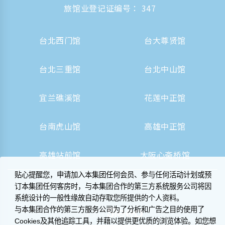
旅馆业登记证编号： 347
台北西门馆
台大尊贤馆
台北三重馆
台北中山馆
宜兰礁溪馆
花莲中正馆
台南虎山馆
高雄中正馆
高雄站前馆
大阪心斋桥馆
贴心提醒您，申请加入本集团任何会员、参与任何活动计划或预
订本集团任何客房时，与本集团合作的第三方系统服务公司将因
系统设计的一般性缘故自动存取您所提供的个人资料。
与本集团合作的第三方服务公司为了分析和广告之目的使用了
Cookies及其他追踪工具，并藉以提供更优质的浏览体验。如您想