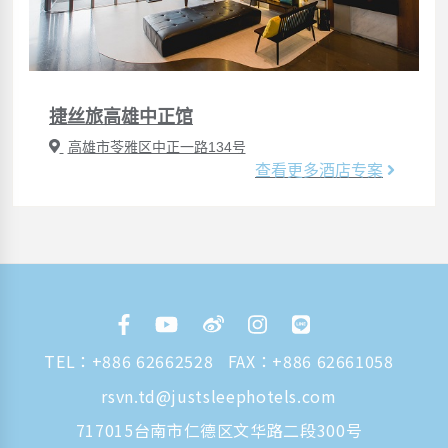
捷丝旅高雄中正馆
高雄市苓雅区中正一路134号
查看更多酒店专案
TEL：
+886 62662528
FAX：+886 62661058
rsvn.td@justsleephotels.com
717015台南市仁德区文华路二段300号