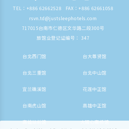
TEL：
+886 62662528
FAX：+886 62661058
rsvn.td@justsleephotels.com
717015台南市仁德区文华路二段300号
旅馆业登记证编号： 347
台北西门馆
台大尊贤馆
台北三重馆
台北中山馆
宜兰礁溪馆
花莲中正馆
台南虎山馆
高雄中正馆
高雄站前馆
大阪心斋桥馆