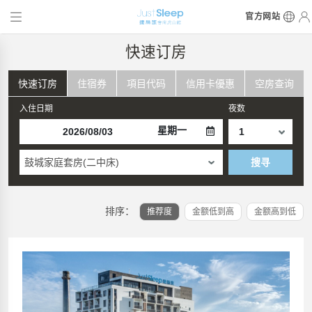
官方网站
快速订房
快速订房
住宿券
項目代码
信用卡優惠
空房查询
入住日期
夜数
星期一
鼓城家庭套房(二中床)
搜寻
排序：
推荐度
金额低到高
金额高到低