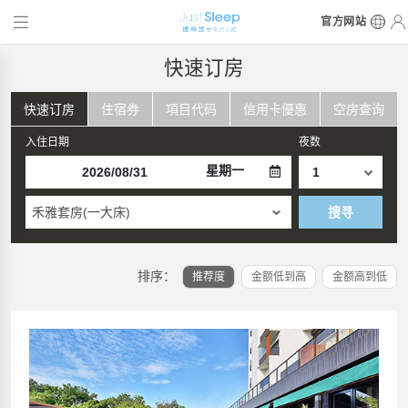
官方网站
快速订房
快速订房
住宿券
項目代码
信用卡優惠
空房查询
入住日期
夜数
星期一
禾雅套房(一大床)
搜寻
排序：
推荐度
金额低到高
金额高到低