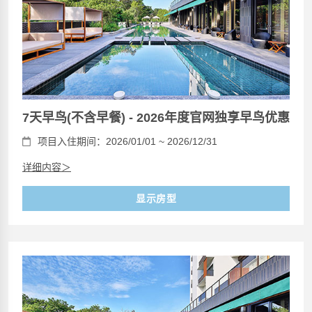
7天早鸟(不含早餐) - 2026年度官网独享早鸟优惠
项目入住期间：2026/01/01 ~ 2026/12/31
详细内容＞
显示房型