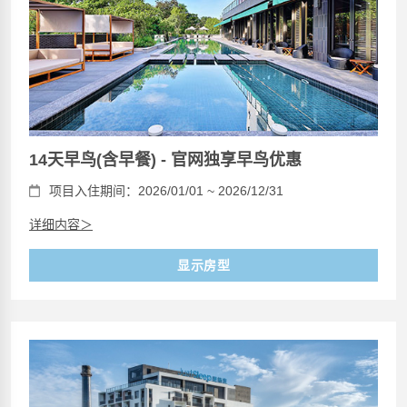
14天早鸟(含早餐) - 官网独享早鸟优惠
项目入住期间：2026/01/01 ~ 2026/12/31
详细内容＞
显示房型