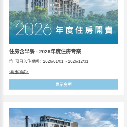
住房含早餐 - 2026年度住房专案
项目入住期间：2026/01/01 ~ 2026/12/31
详细内容＞
显示房型