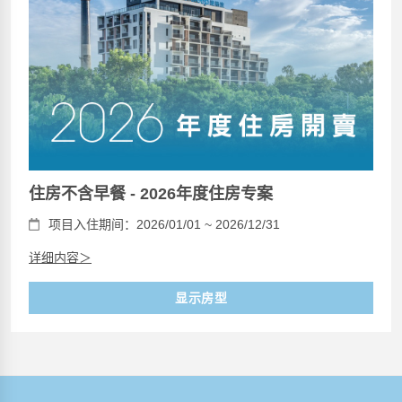
住房不含早餐 - 2026年度住房专案
项目入住期间：2026/01/01 ~ 2026/12/31
详细内容＞
显示房型