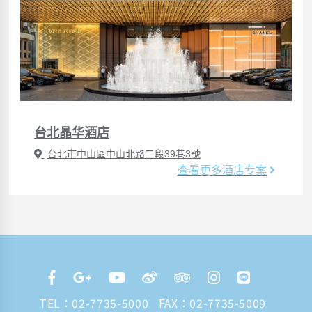
台北晶华酒店
台北市中山區中山北路二段39巷3號
查看更多酒店专案
TEL：
02-7735-5000
FAX：02-7735-5009