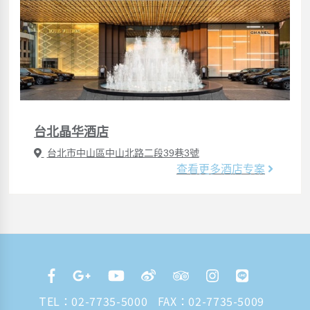
台北晶华酒店
台北市中山區中山北路二段39巷3號
查看更多酒店专案
TEL：
02-7735-5000
FAX：02-7735-5009