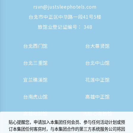
rsvn@justsleephotels.com
台北市中正区中华路一段41号5楼
旅馆业登记证编号： 348
台北西门馆
台大尊贤馆
台北三重馆
台北中山馆
宜兰礁溪馆
花莲中正馆
台南虎山馆
高雄中正馆
高雄站前馆
大阪心斋桥馆
贴心提醒您，申请加入本集团任何会员、参与任何活动计划或预
订本集团任何客房时，与本集团合作的第三方系统服务公司将因