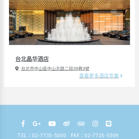
台北晶华酒店
台北市中山區中山北路二段39巷3號
查看更多酒店专案
TEL：
02-7735-5000
FAX：02-7735-5009