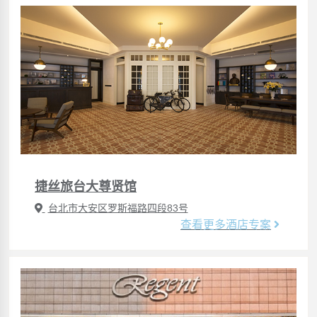
捷丝旅台大尊贤馆
台北市大安区罗斯福路四段83号
查看更多酒店专案