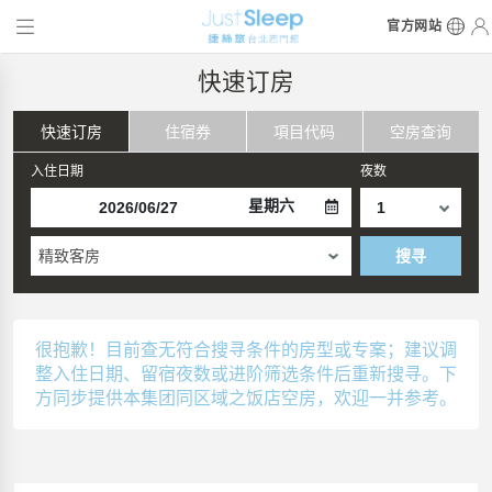
官方网站
快速订房
快速订房
住宿券
項目代码
空房查询
入住日期
夜数
星期六
精致客房
搜寻
很抱歉！目前查无符合搜寻条件的房型或专案；建议调
整入住日期、留宿夜数或进阶筛选条件后重新搜寻。下
方同步提供本集团同区域之饭店空房，欢迎一并参考。